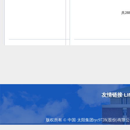
共288
友情链接 LI
版权所有 © 中国·太阳集团tyc9728(股份)有限公司