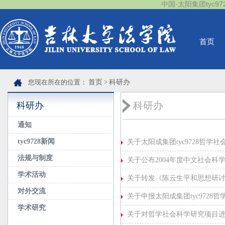
中国·太阳集团tyc9728(
首页
您现在所在的位置：
首页
>
科研办
科研办
科研办
通知
tyc9728新闻
关于太阳成集团tyc9728哲学
法规与制度
关于公布2004年度中文社会科
学术活动
关于转发《陈云生平和思想研
对外交流
关于申报太阳成集团tyc972
学术研究
关于对哲学社会科学研究项目