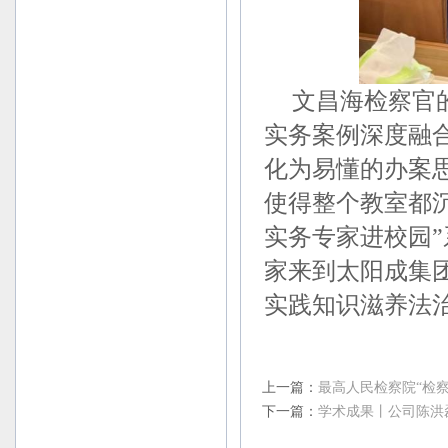
文昌海检察官
实务案例深度融
化为易懂的办案
使得整个教室都
实务专家进校园
家来到太阳成集团
实践知识滋养法
上一篇：
最高人民检察院“检
下一篇：
学术成果丨公司陈洪