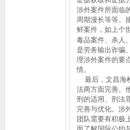
证据获取和证据
涉外案件所面临
周期漫长等等。
鲜案件，如
上个
毒品案件、杀人
是劳务输出诈骗
理涉外案件的要
情。
最后，文昌海
法两方面完善
。
刑的适用
、
刑法
完善与优化。
涉
团队需要有积极
面了解国际公约