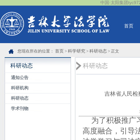
中国·太阳集团tyc9728(
首页
您现在所在的位置：
首页
>
科学研究
>
科研动态
> 正文
科研动态
科研动态
通知公告
科研机构
吉林省人民检
科研动态
学术刊物
为了积极推广
高度融合，引导