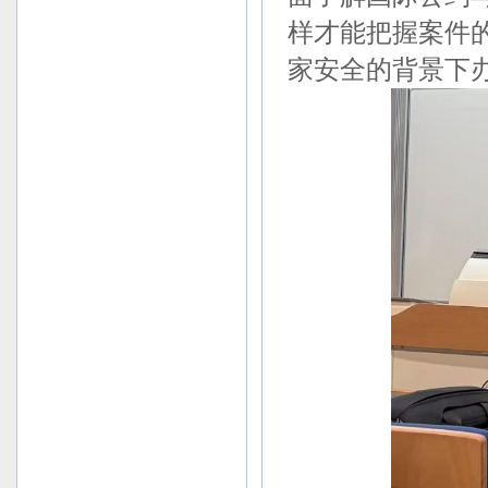
样才能把握案件
家安全的背景下