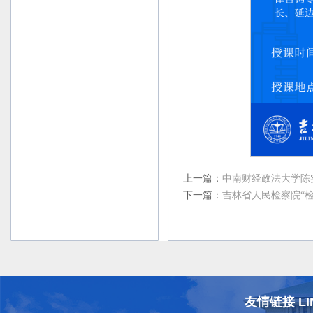
上一篇：
中南财经政法大学陈
下一篇：
吉林省人民检察院“
友情链接 LI