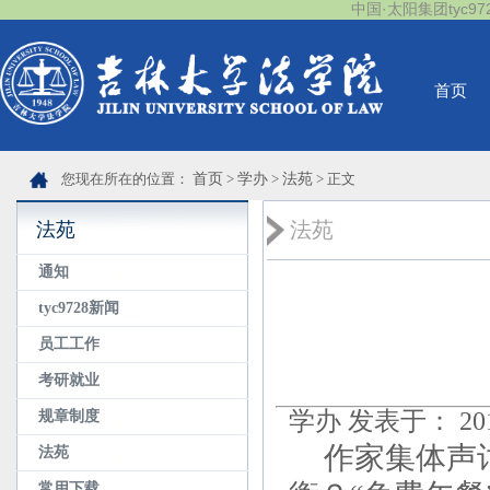
中国·太阳集团tyc9728(
首页
您现在所在的位置：
首页
>
学办
>
法苑
> 正文
法苑
法苑
通知
tyc9728新闻
员工工作
考研就业
学办 发表于： 2011
规章制度
作家集体声
法苑
常用下载