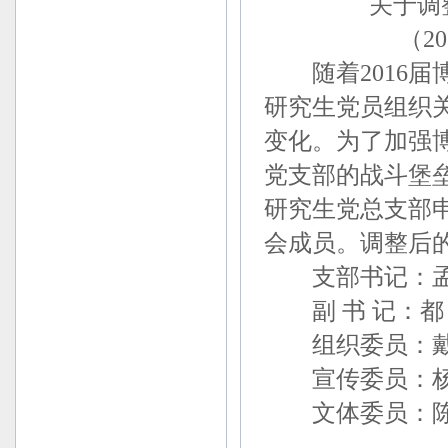
关于调
（2
随着2016届博
研究生党员组织
变化。为了加强
党支部的战斗堡
研究生党总支部
会成员。调整后
支部书记：孟
副 书 记：都 
组织委员：戴巍
宣传委员：杨 超
文体委员：陈衍