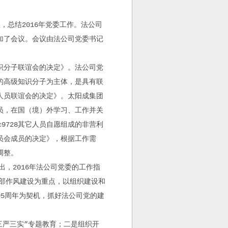
，总结2016年党委工作。法公司
加了会议。会议由法公司党委书记
知识分子联谊会的决定》。法公司党
性的高级知识分子为主体，是具有联
学人员联谊会的决定》。太阳成集团
国人员，在国（境）外学习、工作并关
c9728其它人员自愿组成的非营利
委员会成员的决定》，根据工作需
调整。
出，2016年法公司党委的工作指
干部作风建设为重点，以组织建设和
5周年为契机，抓好法公司党的建
三严三实”专题教育；二是组织开