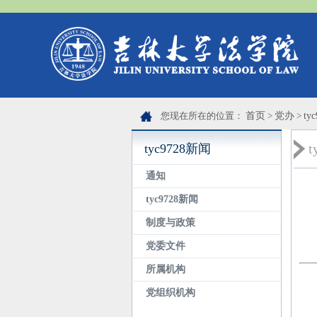
您现在所在的位置：
首页
>
党办
>
ty
t
tyc9728新闻
通知
tyc9728新闻
制度与政策
党委文件
所属机构
党组织机构