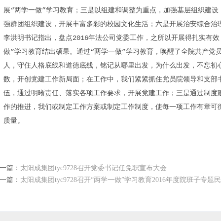
展“两学一做”学习教育；三是以组建和调整为重点，加强基层组织建设
强群团组织建设，开展丰富多彩的校园文化生活；六是开展治安综合治
李洪明书记指出，盘点2016年法公司党委工作，之所以开展得扎实有效
做”学习教育结出硕果。通过“两学一做”学习教育，唤醒了全院共产党
人，守住人格底线和道德底线，铭记从哪里出发，为什么出发，不忘初
数，开创党建工作新局面；在工作中，我们紧紧抓住党员院领导和支部
伍，通过明晰责任、落实各项工作要求，开展党建工作；三是通过制度
作的推进，我们或制定工作方案或制定工作制度，使每一项工作有章可
质量。
一篇：
太阳成集团tyc9728召开党委书记任免职宣布大会
一篇：
太阳成集团tyc9728召开“两学一做”学习教育2016年度院班子专题