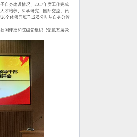
子自身建设情况、2017年度工作完成
、人才培养、科学研究、国际交流、员
728全体领导班子成员分别从自身分管
考核测评票和院级党组织书记抓基层党