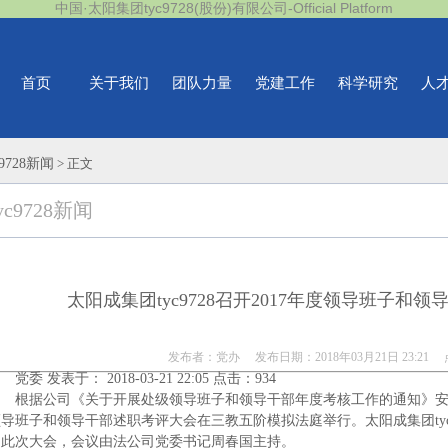
中国·太阳集团tyc9728(股份)有限公司-Official Platform
首页
关于我们
团队力量
党建工作
科学研究
人
c9728新闻
> 正文
yc9728新闻
太阳成集团tyc9728召开2017年度领导班子和
发布者：党办 发布日期：2018年03月21日 23:21
党委 发表于： 2018-03-21 22:05 点击：934
根据公司《关于开展处级领导班子和领导干部年度考核工作的通知》安排，3
导班子和领导干部述职考评大会在三教五阶模拟法庭举行。太阳成集团tyc
了此次大会，会议由法公司党委书记周春国主持。