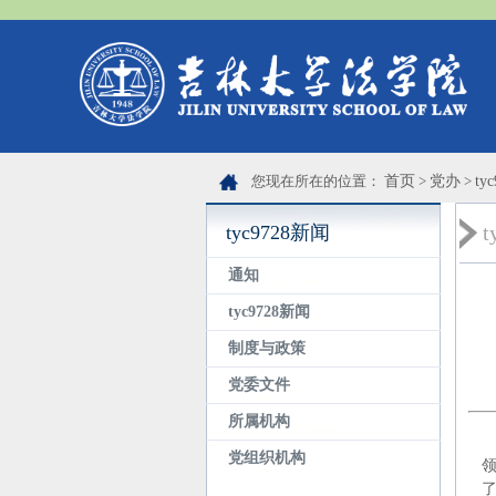
您现在所在的位置：
首页
>
党办
>
ty
t
tyc9728新闻
通知
tyc9728新闻
制度与政策
党委文件
所属机构
党组织机构
领