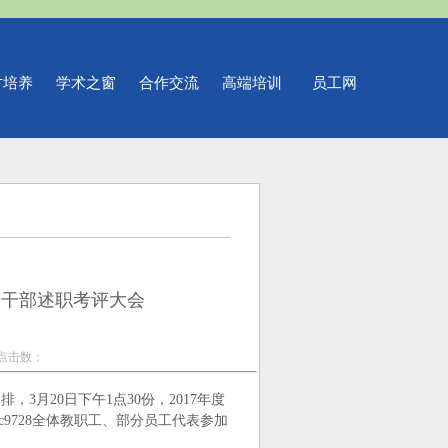
才培养
学术之窗
合作交流
高端培训
员工网
领导干部述职考评大会
 点击数：
月20日下午1点30份，2017年度
9728全体教职工、部分员工代表参加