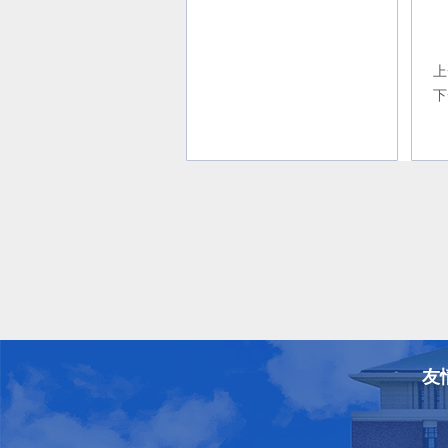
上
下
友