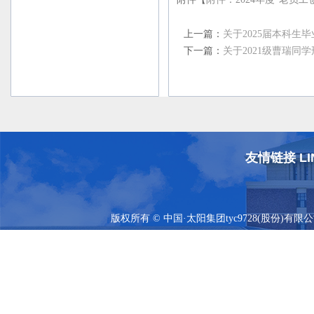
上一篇：
关于2025届本科生
下一篇：
关于2021级曹瑞
友情链接 LI
版权所有 © 中国·太阳集团tyc9728(股份)有限公司