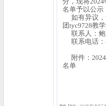
分，现将202
名单予以公示
如有异议，
团tyc9728
联系人：鲍
联系电话：85
附件：20
名单
附件【
附件：2024年度“老员工