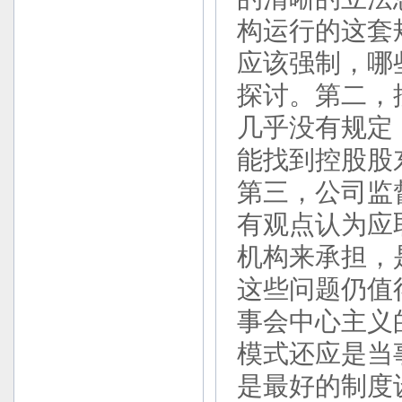
构运行的这套
应该强制，哪
探讨。第二，
几乎没有规定
能找到控股股
第三，公司监
有观点认为应
机构来承担，
这些问题仍值
事会中心主义
模式还应是当
是最好的制度