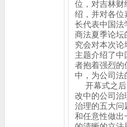
位，对吉林财经
绍，并对各位
长代表中国法
商法夏季论坛
究会对本次论
主题介绍了中
者抱着强烈的
中，为公司法
开幕式之后
改中的公司治
治理的五大问
和任意性做出
的清晰的立法