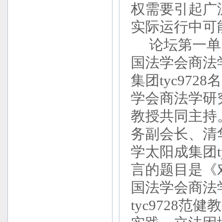
权需要引起广
实际运行中可
论坛第一单
国法学会商法
集团tyc97
学会商法学研究
教授共同主持
务副会长、清华
学太阳成集团t
言的题目是《
国法学会商法
tyc9728