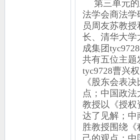
第三单元的
法学会商法学
员周友苏教授
长、清华大学太
成集团tyc9
共有五位主题
tyc9728曹
《股东会表决
点；中国政法大
教授以《授权
达了见解；中南
胜教授围绕《
己的观点；中国