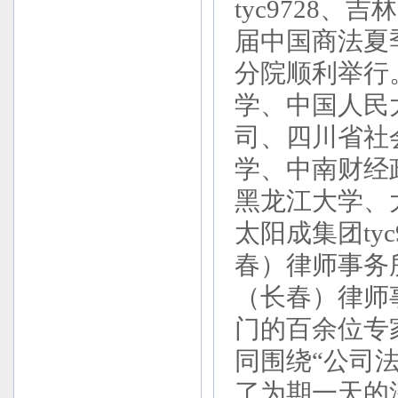
tyc9728
届中国商法夏
分院顺利举行
学、中国人民
司、四川省社
学、中南财经
黑龙江大学、
太阳成集团ty
春）律师事务
（长春）律师
门的百余位专
同围绕“公司
了为期一天的