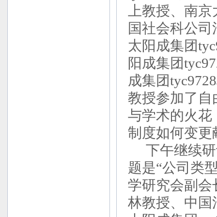
上教授、南京大
国社会科公司
太阳成集团ty
阳成集团tyc
成集团tyc97
教授参加了自
与学术的火花
制度如何变更
下午继续研
题是“公司类
学研究会副会长
林教授、中国