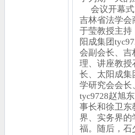
会议开幕式
吉林省法学会商
于莹教授主持
阳成集团tyc
会副会长、吉林
理、讲座教授石
长、太阳成集团
学研究会会长
tyc9728
事长和徐卫东
界、实务界的
福。随后，石